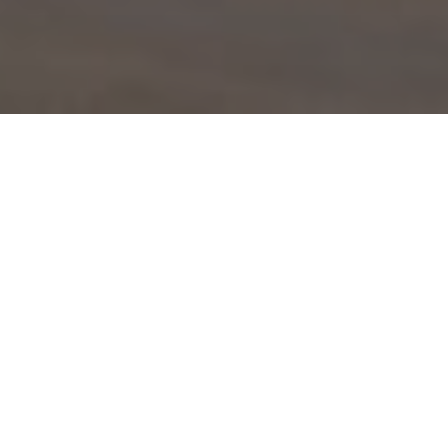
Der Link zu unseren Online-
Klassen wird euch ab sofort
wieder per Mail zugeschickt,
wenn ihr euch für unsere Online-
Klassen anmeldet.
Wir nutzen jetzt
Momoyoga
als Buchungssystem.
Bei Problemen meldet euch unbedingt per Mail bei
uns.